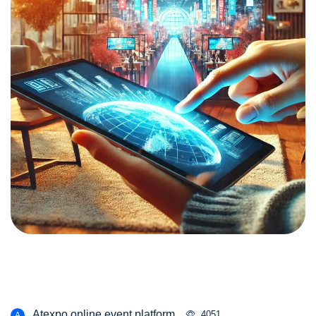
Atexpo.online event platform
4051
A