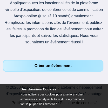
Appliquer toutes les fonctionnalités de la plateforme
virtuelle d'exposition, de conférence et de communication
Atexpo.online (jusqu'à 10 stands) gratuitement !
Remplissez les informations clés de l'événement, publiez-
les, faites la promotion du lien de l'événement pour attirer
les participants et suivez les statistiques. Nous vous
souhaitons un événement réussi !
Créer un événement
© 2026 Atexpo.online est une plateforme d'hébergement
Des dossiers Cookies
d'expositions virtuelles, de conférences et de réseautage
Nous utilisons des cookies pour améliorer votre
expérience et analyser le trafic du site, comme le
Politique de confidentialité
/
Politique de cookies
/
font la plupart des sites Web.